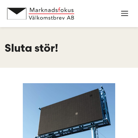
Hoppa
till
Men
innehåll
Sluta stör!