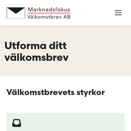
Hoppa
till
Men
innehåll
Utforma ditt
välkomsbrev
Välkomstbrevets styrkor