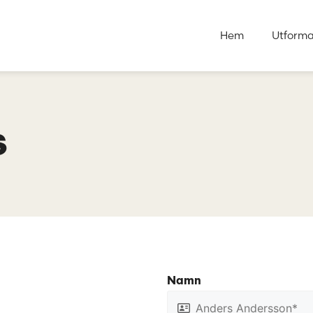
Hem
Utform
s
Namn