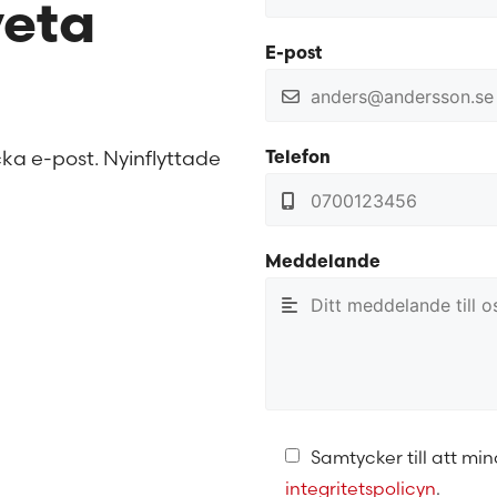
veta
E-post
cka e-post. Nyinflyttade
Telefon
Meddelande
Samtycker till att mi
integritetspolicyn
.